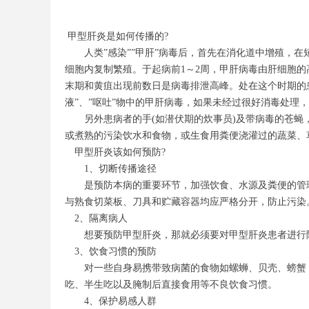
甲型肝炎是如何传播的?
人类”感染””甲肝”病毒后，首先在消化道中增殖，在
细胞内复制繁殖。于起病前1～2周，甲肝病毒由肝细胞的
末期和黄疽出现前数日是病毒排泄高峰。处在这个时期的患
液”、”呕吐”物中的甲肝病毒，如果未经过很好消毒处理
另外患病者的手(如潜伏期的炊事员)及带病毒的苍蝇
或煮熟的污染饮水和食物，或生食用粪便浇灌过的蔬菜、
甲型肝炎该如何预防?
1、切断传播途径
是预防本病的重要环节，加强饮食、水源及粪便的管理
与熟食切菜板、刀具和贮藏容器均应严格分开，防止污染
2、隔离病人
想要预防甲型肝炎，那就必须要对甲型肝炎患者进行隔
3、饮食习惯的预防
对一些自身易携带致病菌的食物如螺蛳、贝壳、螃蟹，
吃、半生吃以及腌制后直接食用等不良饮食习惯。
4、保护易感人群