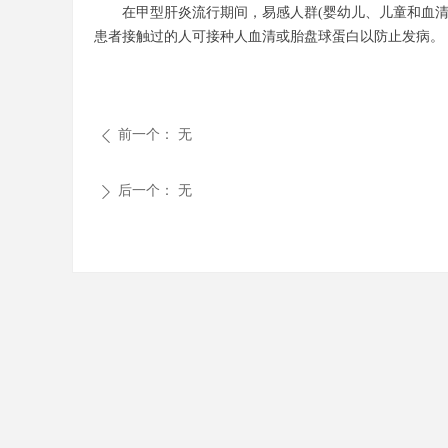
在甲型肝炎流行期间，易感人群(婴幼儿、儿童和血清抗-
患者接触过的人可接种人血清或胎盘球蛋白以防止发病。
前一个：
无
ꄴ
后一个：
无
ꄲ