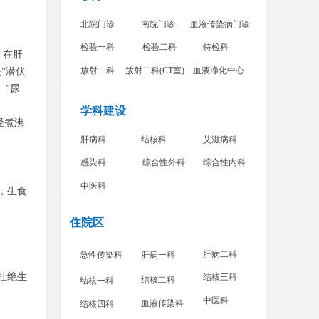
北院门诊
南院门诊
血液传染病门诊
检验一科
检验二科
特检科
，在肝
放射一科
放射二科(CT室)
血液净化中心
”潜伏
、”尿
学科建设
经煮沸
肝病科
结核科
艾滋病科
感染科
综合性外科
综合性内科
中医科
，生食
住院区
肝病二科
急性传染科
肝病一科
杜绝生
结核三科
结核二科
结核一科
中医科
血液传染科
结核四科