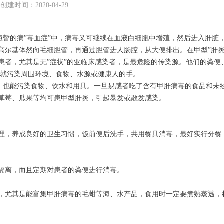
创建时间：
2020-04-29
短暂的病”毒血症”中，病毒又可继续在血液白细胞中增殖，然后进入肝脏
高尔基体然向毛细胆管，再通过胆管进人肠腔，从大便排出。在甲型”肝炎
者，尤其是无”症状”的亚临床感染者，是最危险的传染源。他们的粪便
，就污染周围环境、食物、水源或健康人的手。
，也能污染食物、饮水和用具。一旦易感者吃了含有甲肝病毒的食品和未
草莓、瓜果等均可患甲型肝炎，引起暴发或散发感染。
，养成良好的卫生习惯，饭前便后洗手，共用餐具消毒，最好实行分餐
。
离，而且定期对患者的粪便进行消毒。
尤其是能富集甲肝病毒的毛蚶等海、水产品，食用时一定要煮熟蒸透，