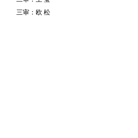
三审：欧 松
上一篇：
无
ꄴ
下一篇：
无
ꄲ
衡阳市第三人民医院
意见信箱：HYS3YY@126.com
咨询电话：
北院：
办公室0734-8528229
医务科0734-8529120、0734-2918042（工作时
间拨打）
总值班0734-8528229（非工作时间拨打）