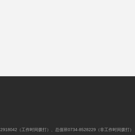
34-2918042（工作时间拨打）、
总值班0734-8528229（非工作时间拨打）