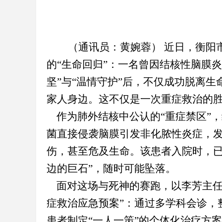
（
通讯员：黄婉蓉
）
近日，衡阳
的“生命回归”：一名曾因结核性脑膜炎
坚”与“温情守护”后，不仅成功脱离
家人身边。这不仅是一次重症救治的胜
作为肺外结核中公认的“重症禁区”
菌直接侵袭脑膜引发非化脓性炎症，
伤，甚至危及生命。该患者入院时，已
边的巨石”，随时可能坠落。
面对这场与死神的赛跑，以李芳主
症救治应急预案”：通过多学科会诊
，
患者制定“一人一策”的个体化治疗方