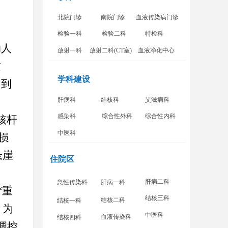
北院门诊
南院门诊
血液传染病门诊
检验一科
检验二科
特检科
动人
放射一科
放射二科(CT室)
血液净化中心
攻
学科建设
回到
。
肝病科
结核科
艾滋病科
感染科
综合性外科
综合性内科
核杆
中医科
损
悬崖
住院区
肝病二科
急性传染科
肝病一科
“重
结核三科
结核二科
结核一科
，为
中医科
血液传染科
结核四科
调控