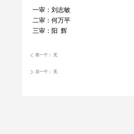
一审：刘志敏
二审：何万平
三审：阳
辉
前一个：
无
ꄴ
后一个：
无
ꄲ