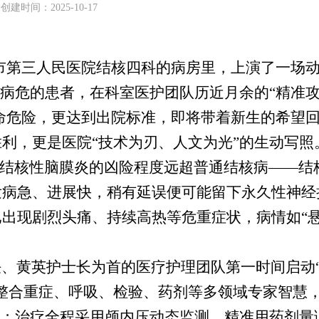
创建时间：
2025-10-17
市第三人民医院结核四科的病房里，上演了一场
病危
的患者，在科室医护团队历近月余的“精准
生命危险，更达到出院标准，即将带着新生的希望
利，更是医院“技术为刃、人文为光”的生动写照
，结核性脑膜炎的凶险程度远超普通结核病——结
发病急、进展快，稍有延误便可能留下永久性神经
出现剧烈头痛、持续高热等危重症状，病情如“
任、黄英护士长为首的医疗
护理
团队第一时间启动
整合
重症
、
呼吸、
检验
、药剂等多领域专家智慧
案；治疗全程采用颅内压动态监测、精准用药剂量