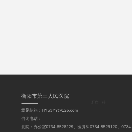
衡阳市第三人民医院
肝病一科
意见信箱：HYS3YY@126.com
咨询电话：
北院：办公室0734-8528229、医务科0734-8529120、07