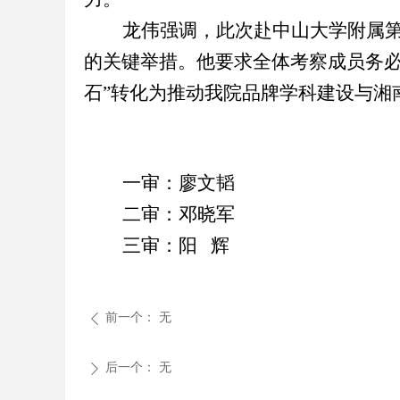
龙伟
强调
，此次赴中山大学附属
的关键举措
。他要求
全体考察
成员
务
石”转化为推动我院品牌学科建设与湘
一审：廖文韬
二审：邓晓军
三审：阳
辉
前一个：
无
ꄴ
后一个：
无
ꄲ