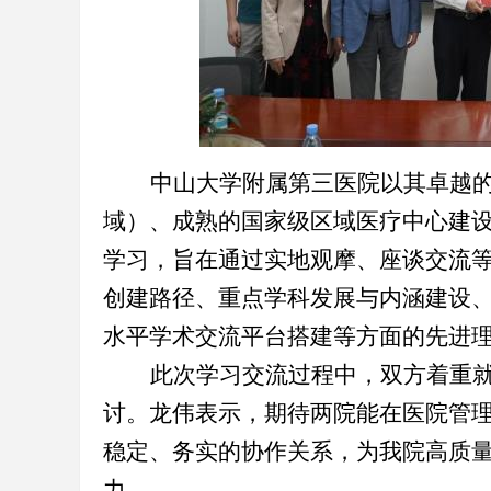
中山大学附属第三医院以其卓越
域）、成熟的国家级区域医疗中心建
学习，旨在通过实地观摩、座谈交流
创建路径、重点学科发展与内涵建设
水平学术交流平台搭建等方面的先进
此次学习交流过程中
，
双方着重
讨。
龙伟
表示，期待两院
能在医院管
稳定、
务实的
协作
关系，为我院高质
力。